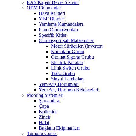
RAS Kapalı Devre Sistemi
OEM Ekipmanlar
Hava Kilitleri
YBF Blower
Yemleme Kumandaları
Pano Otomasyonları
Spesifik Kitler
Otomasyon Şalt Malzemeleri
Motor Sürücüleri (Invertor)
Kontaktör Grubu
Otomat Sigorta Grubu
Elektrik Panoları
Limit Switch Grubu
Trafo Grubu
Sinyal Lambaları
Yem Atış Hortumları
Yem Atış Hortumu Kelepçeleri
Mooring Sistemleri
Şamandıra
Çapa
Kollektör
Zincir
Halat
Bağlantı Ekipmanları
Tümünü Göster