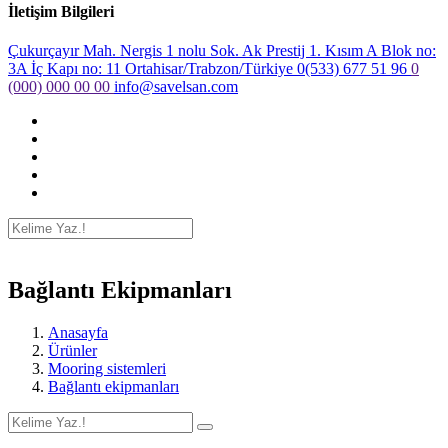
İletişim Bilgileri
Çukurçayır Mah. Nergis 1 nolu Sok. Ak Prestij 1. Kısım A Blok no:
3A İç Kapı no: 11 Ortahisar/Trabzon/Türkiye
0(533) 677 51 96
0
(000) 000 00 00
info@savelsan.com
Bağlantı Ekipmanları
Anasayfa
Ürünler
Mooring sistemleri
Bağlantı ekipmanları