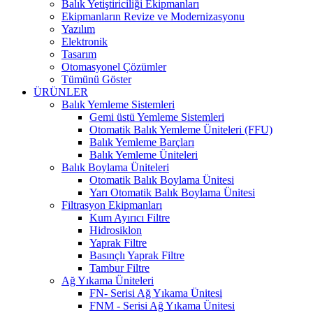
Balık Yetiştiriciliği Ekipmanları
Ekipmanların Revize ve Modernizasyonu
Yazılım
Elektronik
Tasarım
Otomasyonel Çözümler
Tümünü Göster
ÜRÜNLER
Balık Yemleme Sistemleri
Gemi üstü Yemleme Sistemleri
Otomatik Balık Yemleme Üniteleri (FFU)
Balık Yemleme Barçları
Balık Yemleme Üniteleri
Balık Boylama Üniteleri
Otomatik Balık Boylama Ünitesi
Yarı Otomatik Balık Boylama Ünitesi
Filtrasyon Ekipmanları
Kum Ayırıcı Filtre
Hidrosiklon
Yaprak Filtre
Basınçlı Yaprak Filtre
Tambur Filtre
Ağ Yıkama Üniteleri
FN- Serisi Ağ Yıkama Ünitesi
FNM - Serisi Ağ Yıkama Ünitesi