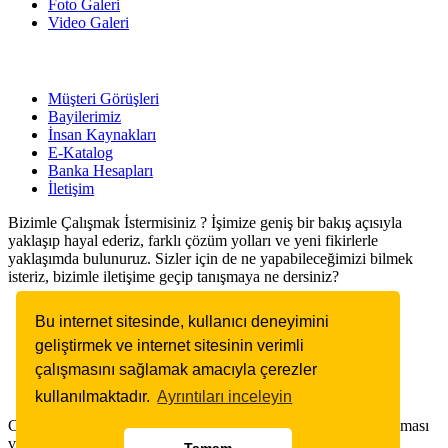
Foto Galeri
Video Galeri
Müşteri Görüşleri
Bayilerimiz
İnsan Kaynakları
E-Katalog
Banka Hesapları
İletişim
Bizimle Çalışmak İstermisiniz ? İşimize geniş bir bakış açısıyla
yaklaşıp hayal ederiz, farklı çözüm yolları ve yeni fikirlerle
yaklaşımda bulunuruz. Sizler için de ne yapabileceğimizi bilmek
isteriz, bizimle iletişime geçip tanışmaya ne dersiniz?
Çalışma Saatleri
Bu internet sitesinde, kullanıcı deneyimini
geliştirmek ve internet sitesinin verimli
Pazartesi - Cumartesi 09:00 - 18:00 Pazar: Kapalı
çalışmasını sağlamak amacıyla çerezler
kullanılmaktadır.
Ayrıntıları inceleyin
Copyright © 2025. Her Hakkı Saklıdır. kopyalanması, çoğaltılması
ve dağıtılması halinde yasal haklarımız işletilecektir.