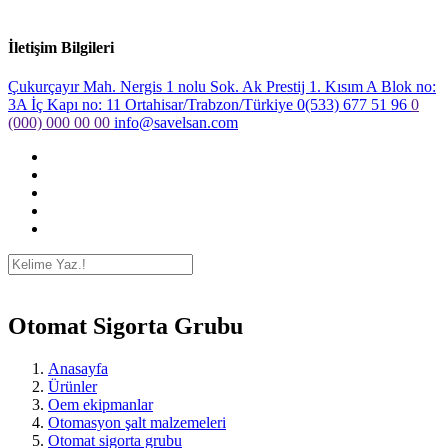
İletişim Bilgileri
Çukurçayır Mah. Nergis 1 nolu Sok. Ak Prestij 1. Kısım A Blok no:
3A İç Kapı no: 11 Ortahisar/Trabzon/Türkiye
0(533) 677 51 96
0
(000) 000 00 00
info@savelsan.com
Otomat Sigorta Grubu
Anasayfa
Ürünler
Oem ekipmanlar
Otomasyon şalt malzemeleri
Otomat sigorta grubu