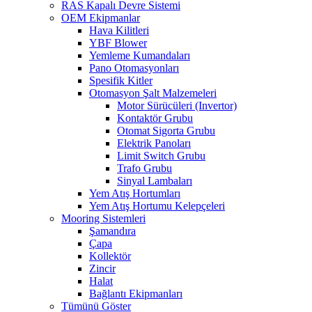
RAS Kapalı Devre Sistemi
OEM Ekipmanlar
Hava Kilitleri
YBF Blower
Yemleme Kumandaları
Pano Otomasyonları
Spesifik Kitler
Otomasyon Şalt Malzemeleri
Motor Sürücüleri (Invertor)
Kontaktör Grubu
Otomat Sigorta Grubu
Elektrik Panoları
Limit Switch Grubu
Trafo Grubu
Sinyal Lambaları
Yem Atış Hortumları
Yem Atış Hortumu Kelepçeleri
Mooring Sistemleri
Şamandıra
Çapa
Kollektör
Zincir
Halat
Bağlantı Ekipmanları
Tümünü Göster