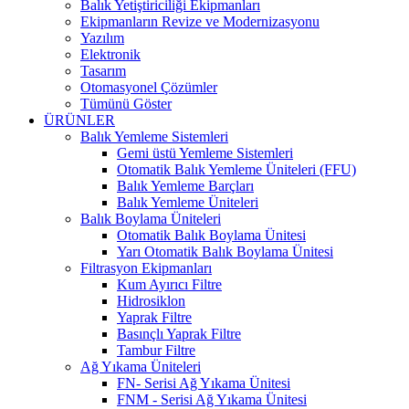
Balık Yetiştiriciliği Ekipmanları
Ekipmanların Revize ve Modernizasyonu
Yazılım
Elektronik
Tasarım
Otomasyonel Çözümler
Tümünü Göster
ÜRÜNLER
Balık Yemleme Sistemleri
Gemi üstü Yemleme Sistemleri
Otomatik Balık Yemleme Üniteleri (FFU)
Balık Yemleme Barçları
Balık Yemleme Üniteleri
Balık Boylama Üniteleri
Otomatik Balık Boylama Ünitesi
Yarı Otomatik Balık Boylama Ünitesi
Filtrasyon Ekipmanları
Kum Ayırıcı Filtre
Hidrosiklon
Yaprak Filtre
Basınçlı Yaprak Filtre
Tambur Filtre
Ağ Yıkama Üniteleri
FN- Serisi Ağ Yıkama Ünitesi
FNM - Serisi Ağ Yıkama Ünitesi