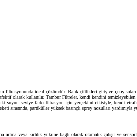
 filtrasyonunda ideal çözümdür. Balık çiftlikleri giriş ve çıkış sular
ektif olarak kullanılır. Tambur Filtreler, kendi kendini temizleyebilen m
ndaki suyun seviye farkı filtrasyon için yerçekimi etkisiyle, kendi et
areketi sırasında, partiküller yüksek basınçlı sprey nozulları yardımıyl
rtma veya kirlilik yüküne bağlı olarak otomatik çalışır ve sensörler