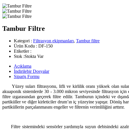
Tambur Filtre
Kategori :
Filtrasyon ekipmanları
,
Tambur filtre
Ürün Kodu :
DF-150
Etiketler :
Stok :
Stokta Var
Açıklama
İndirilebir Dosyalar
Sipariş Formu
Yüzey suları filtrasyonu, lifli ve kirlilik oranı yüksek olan suların
akuaponik sistemlerde 30 - 3.000 mikron seviyesinde filtrasyon için ef
filtre ızgarasından geçerek filtre edilir. Tamburun içindeki ve dışı
partiküller ve diğer kirleticiler drum’ın iç yüzeyine yapışır. Dönüş h
partiküllerin parçalanmasını engeller ve filtrenin verimliliğini arttırır.
Filtre sistemindeki sensörler yardımıyla suyun debisindeki azalma a