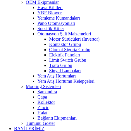
OEM Ekipmanlar
Hava Kilitleri
YBF Blower
Yemleme Kumandaları
Pano Otomasyonları
Spesifik Kitler
Otomasyon Şalt Malzemeleri
Motor Sürücüleri (Invertor)
Kontaktör Grubu
Otomat Sigorta Grubu
Elektrik Panoları
Limit Switch Grubu
Trafo Grubu
Sinyal Lambaları
Yem Atış Hortumları
Yem Atış Hortumu Kelepçeleri
Mooring Sistemleri
Şamandıra
Çapa
Kollektör
Zincir
Halat
Bağlantı Ekipmanları
Tümünü Göster
BAYİLERİMİZ