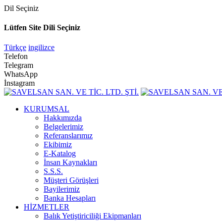
Dil Seçiniz
Lütfen Site Dili Seçiniz
Türkçe
ingilizce
Telefon
Telegram
WhatsApp
İnstagram
KURUMSAL
Hakkımızda
Belgelerimiz
Referanslarımız
Ekibimiz
E-Katalog
İnsan Kaynakları
S.S.S.
Müşteri Görüşleri
Bayilerimiz
Banka Hesapları
HİZMETLER
Balık Yetiştiriciliği Ekipmanları