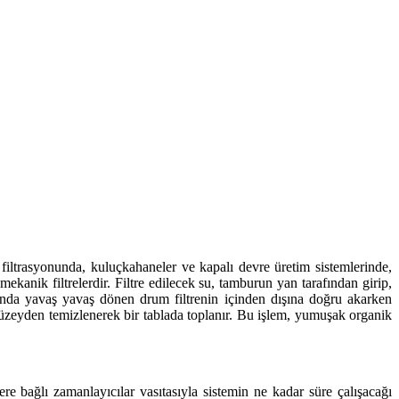
ı filtrasyonunda, kuluçkahaneler ve kapalı devre üretim sistemlerinde,
ekanik filtrelerdir. Filtre edilecek su, tamburun yan tarafından girip,
rafında yavaş yavaş dönen drum filtrenin içinden dışına doğru akarken
a yüzeyden temizlenerek bir tablada toplanır. Bu işlem, yumuşak organik
e bağlı zamanlayıcılar vasıtasıyla sistemin ne kadar süre çalışacağı