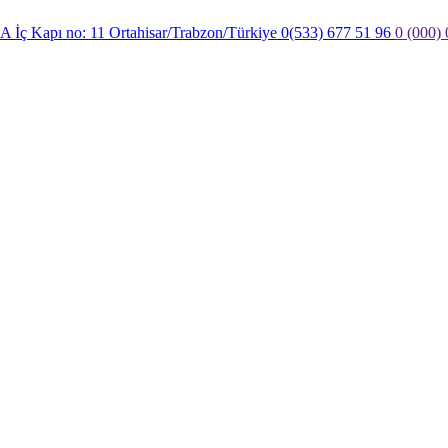
3A İç Kapı no: 11 Ortahisar/Trabzon/Türkiye
0(533) 677 51 96
0 (000)