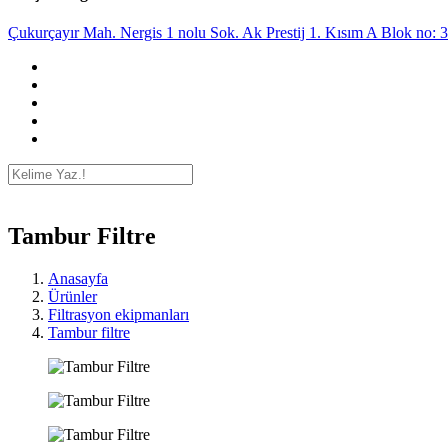
Çukurçayır Mah. Nergis 1 nolu Sok. Ak Prestij 1. Kısım A Blok no: 
Tambur Filtre
Anasayfa
Ürünler
Filtrasyon ekipmanları
Tambur filtre