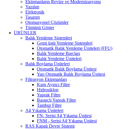
Ekipmanların Revize ve Modernizasyonu
Yazılım
Elektronik
Tasarım
Otomasyonel Çözümler
Tümünü Göster
ÜRÜNLER
Balık Yemleme Sistemleri
Gemi üstü Yemleme Sistemleri
Otomatik Balık Yemleme Üniteleri (FFU)
Balık Yemleme Barçları
Balık Yemleme Üniteleri
Balık Boylama Üniteleri
Otomatik Balık Boylama Ünitesi
Yarı Otomatik Balık Boylama Ünitesi
Filtrasyon Ekipmanları
Kum Ayırıcı Filtre
Hidrosiklon
Yaprak Filtre
Basınçlı Yaprak Filtre
Tambur Filtre
Ağ Yıkama Üniteleri
FN- Serisi Ağ Yıkama Ünitesi
FNM - Serisi Ağ Yıkama Ünitesi
RAS Kapalı Devre Sistemi